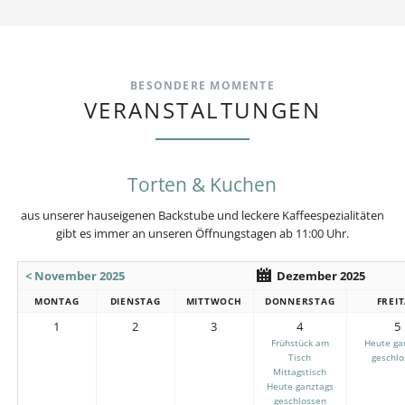
BESONDERE MOMENTE
VERANSTALTUNGEN
Torten & Kuchen
aus unserer hauseigenen Backstube und leckere Kaffeespezialitäten
gibt es immer an unseren Öffnungstagen ab 11:00 Uhr.
< November 2025
Dezember 2025
MONTAG
DIENSTAG
MITTWOCH
DONNERSTAG
FREI
1
2
3
4
5
Frühstück am
Heute ga
Tisch
geschlo
Mittagstisch
Heute ganztags
geschlossen