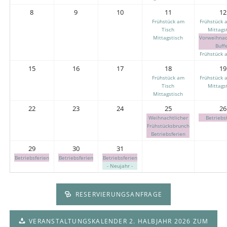
8
9
10
11
12
Frühstück am
Frühstück 
Tisch
Mittags
Mittagstisch
Vorweihnac
Buff
Frühstück 
15
16
17
18
19
Frühstück am
Frühstück 
Tisch
Mittags
Mittagstisch
22
23
24
25
26
Weihnachtlicher
Betriebs
Frühstücksbrunch
Betriebsferien
29
30
31
Betriebsferien
Betriebsferien
Betriebsferien
- Neujahr -
RESERVIERUNGSANFRAGE
VERANSTALTUNGSKALENDER 2. HALBJAHR 2026 ZUM