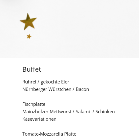
Buffet
Rührei
​​ / gekochte Eier
Nü
rnberger Würstchen / Bacon
Fisch
platte
Mainzholzer Mettwurst / Salami / Schinken
Käse
variationen
Tomate-Mozzarella Platte
​​​​​