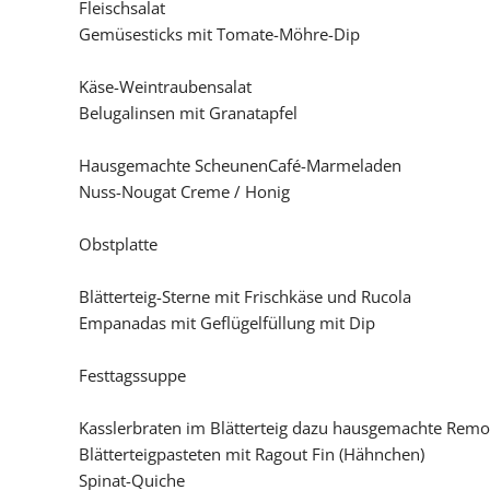
Fleischsalat
Gemüsesticks mit
Tomate-Möhre-
Dip
Käse-Weintraubensalat
Belugalinsen mit Granatapfel
H
ausgemachte ScheunenCafé-Marmeladen
Nuss-Nougat Creme / Honig
Obstplatte
Blätterteig-Sterne mit Frischkäse und Rucola
Empanadas mit Geflügelfüllung
mit Dip
Festtagssuppe
Kasslerbraten im Blätterteig
dazu hausgemachte Remo
Blätterteigpasteten mit Ragout Fin (Hähnchen)
Spinat-Quiche