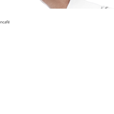
ncafé